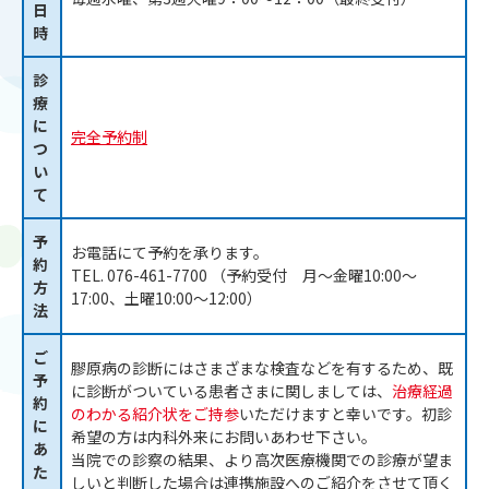
日
時
診
療
に
完全予約制
つ
い
て
予
お電話にて予約を承ります。
約
TEL. 076-461-7700 （予約受付 月～金曜10:00～
方
17:00、土曜10:00～12:00）
法
ご
膠原病の診断にはさまざまな検査などを有するため、既
予
に診断がついている患者さまに関しましては、
治療経過
約
のわかる紹介状をご持参
いただけますと幸いです。初診
に
希望の方は内科外来にお問いあわせ下さい。
あ
当院での診察の結果、より高次医療機関での診療が望ま
た
しいと判断した場合は連携施設へのご紹介をさせて頂く