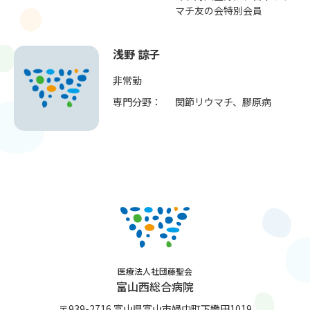
マチ友の会特別会員
浅野 諒子
非常勤
専門分野：
関節リウマチ、膠原病
医療法人社団藤聖会
富山西総合病院
〒939-2716 富山県富山市婦中町下轡田1019