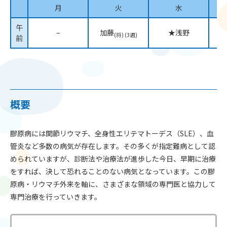
月
火
水
午
–
加藤
★浅野
(将) (3週)
前
概要
膠原病には関節リウマチ、全身性エリテマトーデス（SLE）、血
管炎など多数の病気が存在します。その多くが指定難病として認
められていますが、診断法や治療法が進歩した今日、早期に治療
をすれば、決して恐れることのない病気となっています。この膠
原病・リウマチ外来を軸に、さまざまな領域の専門医と協力して
専門治療を行っていきます。