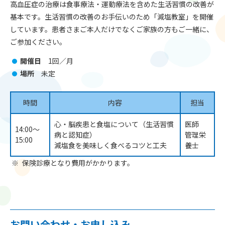
高血圧症の治療は食事療法・運動療法を含めた生活習慣の改善が
基本です。生活習慣の改善のお手伝いのため「減塩教室」を開催
しています。患者さまご本人だけでなくご家族の方もご一緒に、
ご参加ください。
開催日
1回／月
場所
未定
時間
内容
担当
心・脳疾患と食塩について（生活習慣
医師
14:00～
病と認知症）
管理栄
15:00
減塩食を美味しく食べるコツと工夫
養士
保険診療となり費用がかかります。
お問い合わせ・お申し込み