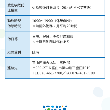
受動喫煙防
受動喫煙対策あり（敷地内すべて禁煙）
止措置
勤務時間
10:00～19:00（休憩60分）
休憩時間
※時間外勤務：月平均20時間
日曜、祝日、その他応相談
休日等
※土曜日勤務は代休あり
応募受付
随時
富山西総合病院 事務部
連絡先
〒939-2716 富山市婦中町下轡田1019
TEL 076-461-7700／FAX 076-461-7788