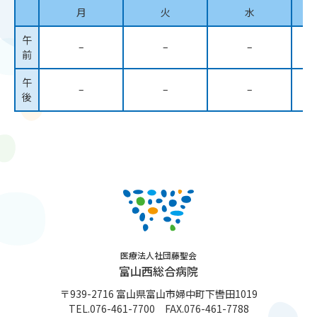
月
火
水
午
–
–
–
前
午
–
–
–
後
(
医療法人社団藤聖会
富山西総合病院
〒939-2716 富山県富山市婦中町下轡田1019
TEL.
076-461-7700
FAX.076-461-7788