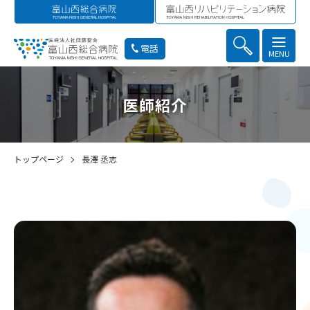
電話
MENU
医師紹介
トップページ
長澤 丞志