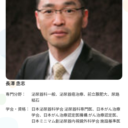
長澤 丞志
専門分野：
泌尿器科一般、泌尿器癌治療、前立腺肥大、尿路
結石
学会・資格：
日本泌尿器科学会 泌尿器科専門医、日本がん治療
学会、日本がん治療認定医機構 がん治療認定医、
日本ミニマム創泌尿器内視鏡外科学会 施設基準医