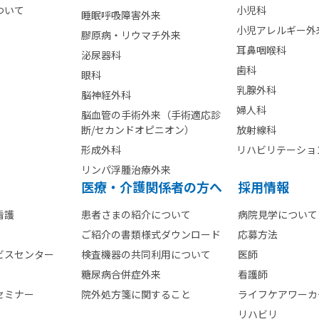
ついて
小児科
睡眠呼吸障害外来
小児アレルギー外
膠原病・リウマチ外来
耳鼻咽喉科
泌尿器科
歯科
眼科
乳腺外科
脳神経外科
婦人科
脳血管の手術外来（手術適応診
断/セカンドオピニオン）
放射線科
形成外科
リハビリテーショ
リンパ浮腫治療外来
医療・介護関係者の方へ
採用情報
看護
患者さまの紹介について
病院見学について
ご紹介の書類様式ダウンロード
応募方法
ビスセンター
検査機器の共同利用について
医師
糖尿病合併症外来
看護師
セミナー
院外処方箋に関すること
ライフケアワーカ
リハビリ