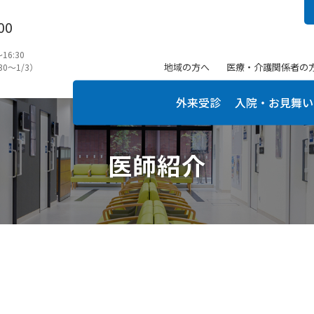
00
6:30
地域の方へ
医療・介護関係者の
0〜1/3）
外来受診
入院・お見舞い
医師紹介