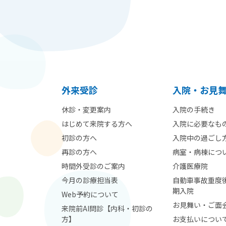
外来受診
⼊院・お見
休診・変更案内
入院の手続き
はじめて来院する方へ
入院に必要なも
初診の方へ
入院中の過ごし
再診の方へ
病室・病棟につ
時間外受診のご案内
介護医療院
今月の診療担当表
自動車事故重度
期入院
Web予約について
お見舞い・ご面
来院前AI問診【内科・初診の
方】
お支払いについ