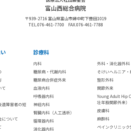
富山西総合病院
〒939-2716 富山県富山市婦中町下轡田1019
TEL.
076-461-7700
FAX.076-461-7788
舞い
診療科
内科
外科・消化器外科
の
糖尿病・代謝内科
そけいヘルニア・
方
糖尿病合併症外来
整形外科
いて
血液内科
関節外来
呼吸器内科
Young Adult Hip
壮年股関節外来）
後遺障害者の短
神経内科
皮膚科
腎臓内科（人工透析）
会について
麻酔科
循環器内科
て
ペインクリニック
消化器内科