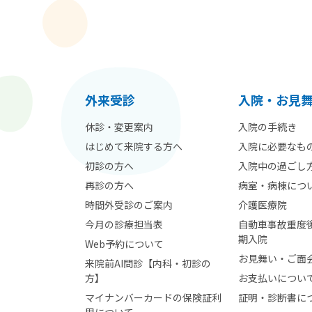
外来受診
⼊院・お見
休診・変更案内
入院の手続き
はじめて来院する方へ
入院に必要なも
初診の方へ
入院中の過ごし
再診の方へ
病室・病棟につ
時間外受診のご案内
介護医療院
今月の診療担当表
自動車事故重度
期入院
Web予約について
お見舞い・ご面
来院前AI問診【内科・初診の
方】
お支払いについ
マイナンバーカードの保険証利
証明・診断書に
用について