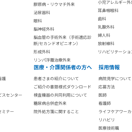
小児アレルギー外
膠原病・リウマチ外来
耳鼻咽喉科
泌尿器科
歯科
眼科
乳腺外科
脳神経外科
婦人科
脳血管の手術外来（手術適応診
断/セカンドオピニオン）
放射線科
形成外科
リハビリテーショ
リンパ浮腫治療外来
医療・介護関係者の方へ
採用情報
看護
患者さまの紹介について
病院見学について
ご紹介の書類様式ダウンロード
応募方法
ビスセンター
検査機器の共同利用について
医師
糖尿病合併症外来
看護師
セミナー
院外処方箋に関すること
ライフケアワーカ
リハビリ
医療技術職